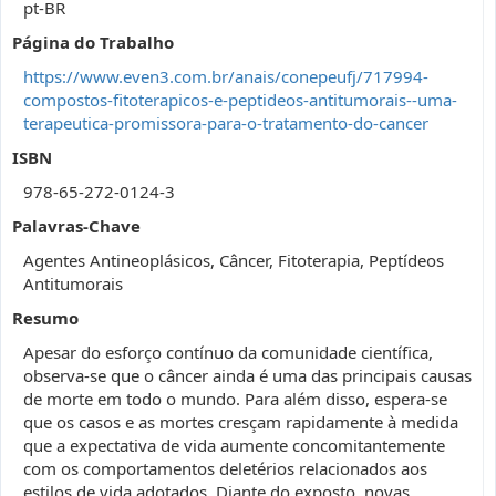
pt-BR
Página do Trabalho
https://www.even3.com.br/anais/conepeufj/717994-
compostos-fitoterapicos-e-peptideos-antitumorais--uma-
terapeutica-promissora-para-o-tratamento-do-cancer
ISBN
978-65-272-0124-3
Palavras-Chave
Agentes Antineoplásicos, Câncer, Fitoterapia, Peptídeos
Antitumorais
Resumo
Apesar do esforço contínuo da comunidade científica,
observa-se que o câncer ainda é uma das principais causas
de morte em todo o mundo. Para além disso, espera-se
que os casos e as mortes cresçam rapidamente à medida
que a expectativa de vida aumente concomitantemente
com os comportamentos deletérios relacionados aos
estilos de vida adotados. Diante do exposto, novas