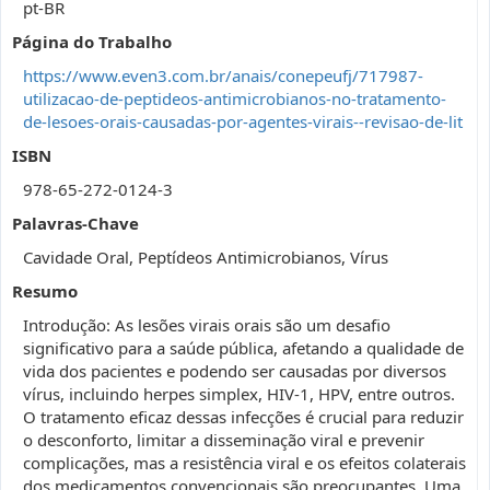
pt-BR
Página do Trabalho
https://www.even3.com.br/anais/conepeufj/717987-
utilizacao-de-peptideos-antimicrobianos-no-tratamento-
de-lesoes-orais-causadas-por-agentes-virais--revisao-de-lit
ISBN
978-65-272-0124-3
Palavras-Chave
Cavidade Oral, Peptídeos Antimicrobianos, Vírus
Resumo
Introdução: As lesões virais orais são um desafio
significativo para a saúde pública, afetando a qualidade de
vida dos pacientes e podendo ser causadas por diversos
vírus, incluindo herpes simplex, HIV-1, HPV, entre outros.
O tratamento eficaz dessas infecções é crucial para reduzir
o desconforto, limitar a disseminação viral e prevenir
complicações, mas a resistência viral e os efeitos colaterais
dos medicamentos convencionais são preocupantes. Uma