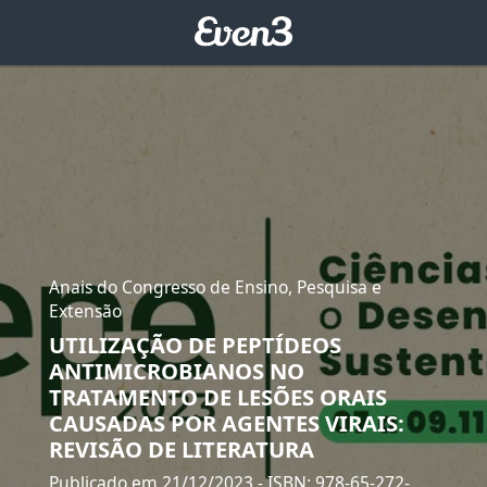
Anais do Congresso de Ensino, Pesquisa e
Extensão
UTILIZAÇÃO DE PEPTÍDEOS
ANTIMICROBIANOS NO
TRATAMENTO DE LESÕES ORAIS
CAUSADAS POR AGENTES VIRAIS:
REVISÃO DE LITERATURA
Publicado em 21/12/2023
- ISBN: 978-65-272-