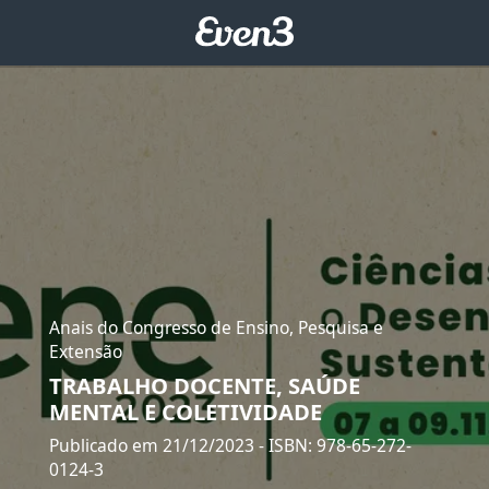
Anais do Congresso de Ensino, Pesquisa e
Extensão
TRABALHO DOCENTE, SAÚDE
MENTAL E COLETIVIDADE
Publicado em 21/12/2023
- ISBN: 978-65-272-
0124-3