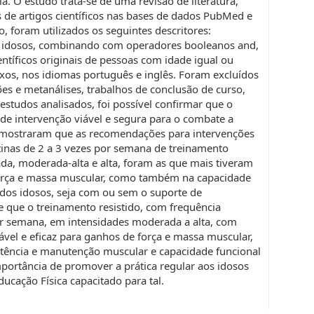
a. O estudo trata-se de uma revisão de literatura,
s de artigos científicos nas bases de dados PubMed e
o, foram utilizados os seguintes descritores:
 e idosos, combinando com operadores booleanos and,
entíficos originais de pessoas com idade igual ou
xos, nos idiomas português e inglês. Foram excluídos
sões e metanálises, trabalhos de conclusão de curso,
estudos analisados, foi possível confirmar que o
de intervenção viável e segura para o combate a
 mostraram que as recomendações para intervenções
nas de 2 a 3 vezes por semana de treinamento
da, moderada-alta e alta, foram as que mais tiveram
força e massa muscular, como também na capacidade
ca dos idosos, seja com ou sem o suporte de
e que o treinamento resistido, com frequência
r semana, em intensidades moderada a alta, com
vel e eficaz para ganhos de força e massa muscular,
ncia e manutenção muscular e capacidade funcional
mportância de promover a prática regular aos idosos
ducação Física capacitado para tal.