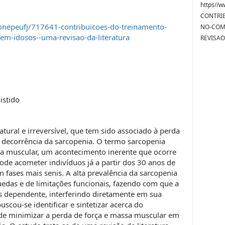
https//w
CONTRI
onepeufj/717641-contribuicoes-do-treinamento-
NO-COM
em-idosos--uma-revisao-da-literatura
REVISAO
istido
ural e irreversível, que tem sido associado à perda
 decorrência da sarcopenia. O termo sarcopenia
ssa muscular, um acontecimento inerente que ocorre
de acometer indivíduos já a partir dos 30 anos de
 fases mais senis. A alta prevalência da sarcopenia
uedas e de limitações funcionais, fazendo com que a
s dependente, interferindo diretamente em sua
scou-se identificar e sintetizar acerca do
de minimizar a perda de força e massa muscular em