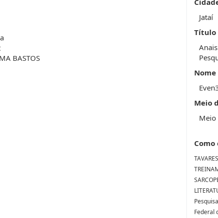
Cidad
Jataí
Título
da
Anais
t
Pesqu
AMA BASTOS
Nome 
Even
Meio 
Meio 
Como 
TAVARES,
TREINA
SARCOPE
LITERATU
Pesquisa
Federal d