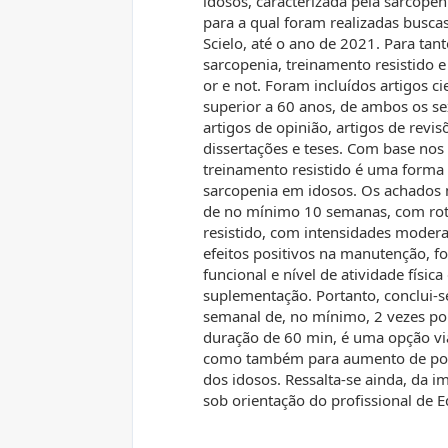
idosos, caracterizada pela sarcopeni
para a qual foram realizadas busca
Scielo, até o ano de 2021. Para tant
sarcopenia, treinamento resistido
or e not. Foram incluídos artigos ci
superior a 60 anos, de ambos os se
artigos de opinião, artigos de revi
dissertações e teses. Com base nos 
treinamento resistido é uma forma 
sarcopenia em idosos. Os achados
de no mínimo 10 semanas, com roti
resistido, com intensidades modera
efeitos positivos na manutenção, 
funcional e nível de atividade físi
suplementação. Portanto, conclui-s
semanal de, no mínimo, 2 vezes po
duração de 60 min, é uma opção viá
como também para aumento de potê
dos idosos. Ressalta-se ainda, da i
sob orientação do profissional de E