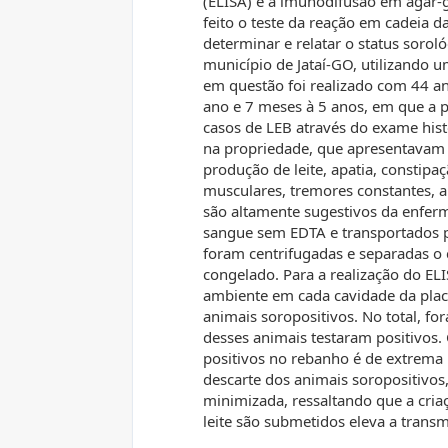
(ELISA) e a imunodifusão em ágar-g
feito o teste da reação em cadeia 
determinar e relatar o status soro
município de Jataí-GO, utilizando u
em questão foi realizado com 44 an
ano e 7 meses à 5 anos, em que a 
casos de LEB através do exame his
na propriedade, que apresentavam 
produção de leite, apatia, constipa
musculares, tremores constantes, 
são altamente sugestivos da enferm
sangue sem EDTA e transportados pa
foram centrifugadas e separadas o 
congelado. Para a realização do ELI
ambiente em cada cavidade da plac
animais soropositivos. No total, f
desses animais testaram positivos.
positivos no rebanho é de extrema i
descarte dos animais soropositivos
minimizada, ressaltando que a cria
leite são submetidos eleva a trans