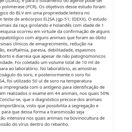
el (IDAG), e para o isolamento do agente pode ser
da polimerase (PCR). Os objetivos desse estudo foram
lógico do BLV em uma propriedade leiteira no
m teste de anticorpos ELISA (gp-51; IDEXX). O estudo
imais da raça girolando e holandês com idade de 1
pesquisa ocorreu em virtude da confirmação de alguns
topatológico com alguns animais que foram ao óbito
sinais clínicos de emagrecimento, redução na
ção, exoftalmia, paresia, debilitadade, espasmos
aborto e diarreia que apesar de não patognomonicos
idade. Foi coletado um volume total de 10 ml de
ra ao laboratório. No laboratório, as amostras
coágulo do soro, e posteriormente o soro foi
SA, foi utilizado 50 ul de soro na temperatura
a impregnada com o antígeno para identificação de
oram realizados o exame em 44 animais, nos quais 50%
 Conclui-se, que o diagnóstico precoce dos animais
mportância, visto que possibilita a segregação e
, para que dessa forma a transmissão seja
ção intensiva nos quais animais na bovinocultura de
missão do vírus dentro do rebanho.