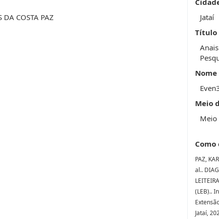
Cidad
S DA COSTA PAZ
Jataí
Título
Anais
Pesqu
Nome 
Even
Meio 
Meio 
Como 
PAZ, KA
al.. DI
LEITEIR
(LEB).. 
Extensão
Jataí, 20