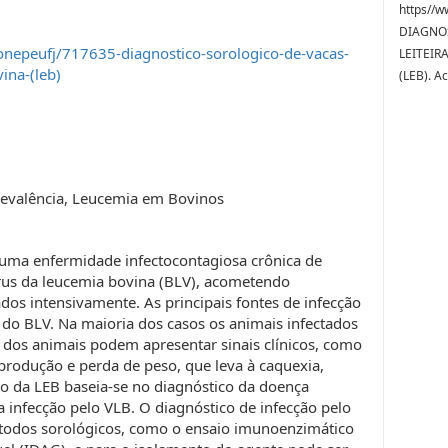
https//w
DIAGNO
onepeufj/717635-diagnostico-sorologico-de-vacas-
LEITEIR
ina-(leb)
(LEB). A
Prevalência, Leucemia em Bovinos
 uma enfermidade infectocontagiosa crônica de
írus da leucemia bovina (BLV), acometendo
ados intensivamente. As principais fontes de infecção
do BLV. Na maioria dos casos os animais infectados
 dos animais podem apresentar sinais clínicos, como
rodução e perda de peso, que leva à caquexia,
co da LEB baseia-se no diagnóstico da doença
a infecção pelo VLB. O diagnóstico de infecção pelo
métodos sorológicos, como o ensaio imunoenzimático