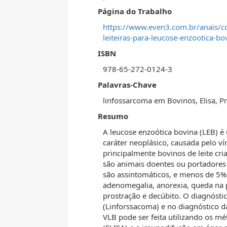
Página do Trabalho
https://www.even3.com.br/anais/c
leiteiras-para-leucose-enzootica-bov
ISBN
978-65-272-0124-3
Palavras-Chave
linfossarcoma em Bovinos, Elisa, 
Resumo
A leucose enzoótica bovina (LEB) é
caráter neoplásico, causada pelo v
principalmente bovinos de leite cri
são animais doentes ou portadores 
são assintomáticos, e menos de 5%
adenomegalia, anorexia, queda na p
prostração e decúbito. O diagnósti
(Linforssacoma) e no diagnóstico d
VLB pode ser feita utilizando os 