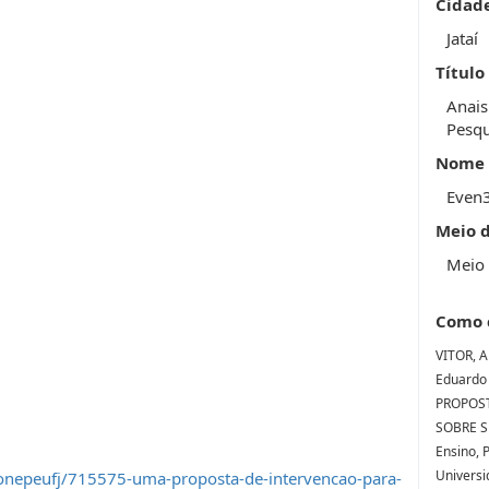
Cidad
Jataí
Título
Anais
Pesqu
Nome 
Even
Meio 
Meio 
Como 
VITOR, 
Eduardo 
PROPOST
SOBRE SE
Ensino, 
Universi
onepeufj/715575-uma-proposta-de-intervencao-para-