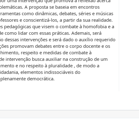
opor uma intervenção que promova a reflexão acerca
blemáticas. A proposta se baseia em encontros
rramentas como dinâmicas, debates, séries e músicas
essores e conscientizá-los, a partir da sua realidade.
ções pedagógicas que visem o combate à homofobia e a
de como lidar com essas práticas. Ademais, será
o dessas intervenções e será dado o auxílio requerido
 ações promovam debates entre o corpo docente e os
lhimento, respeito e medidas de combate à
 de intervenção busca auxiliar na construção de um
mento e no respeito à pluralidade , de modo a
idadania, elementos indissociáveis do
 plenamente democrática.