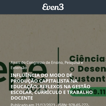
Anais do Congresso de Ensino, Pesquisa e
Extensão
INFLUÊNCIA DO MODO DE
PRODUÇÃO CAPITALISTA NA
EDUCAÇÃO: REFLEXOS NA GESTÃO
ESCOLAR, CURRÍCULO E TRABALHO
DOCENTE
Publicado em 21/12/2023
- ISBN: 978-65-272-