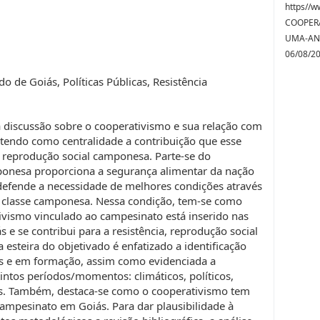
https//w
COOPERA
UMA-ANA
06/08/2
 de Goiás, Políticas Públicas, Resistência
 discussão sobre o cooperativismo e sua relação com
tendo como centralidade a contribuição que esse
a reprodução social camponesa. Parte-se do
ponesa proporciona a segurança alimentar da nação
a defende a necessidade de melhores condições através
 à classe camponesa. Nessa condição, tem-se como
ivismo vinculado ao campesinato está inserido nas
s e se contribui para a resistência, reprodução social
esteira do objetivado é enfatizado a identificação
s e em formação, assim como evidenciada a
ntos períodos/momentos: climáticos, políticos,
os. Também, destaca-se como o cooperativismo tem
ampesinato em Goiás. Para dar plausibilidade à