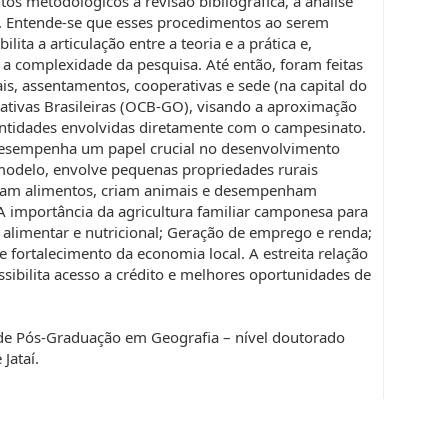
s metodológicos a revisão bibliográfica, a análise
. Entende-se que esses procedimentos ao serem
lita a articulação entre a teoria e a prática e,
 a complexidade da pesquisa. Até então, foram feitas
ais, assentamentos, cooperativas e sede (na capital do
ativas Brasileiras (OCB-GO), visando a aproximação
ntidades envolvidas diretamente com o campesinato.
desempenha um papel crucial no desenvolvimento
 modelo, envolve pequenas propriedades rurais
tivam alimentos, criam animais e desempenham
 A importância da agricultura familiar camponesa para
a alimentar e nutricional; Geração de emprego e renda;
 fortalecimento da economia local. A estreita relação
sibilita acesso a crédito e melhores oportunidades de
de Pós-Graduação em Geografia – nível doutorado
Jataí.