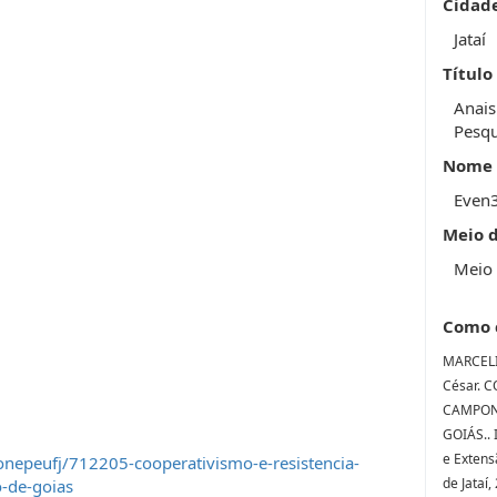
Cidad
Jataí
Título
Anais
Pesqu
Nome 
Even
Meio 
Meio 
Como 
MARCELI
César. 
CAMPON
GOIÁS.. 
e Extens
nepeufj/712205-cooperativismo-e-resistencia-
de Jataí,
-de-goias