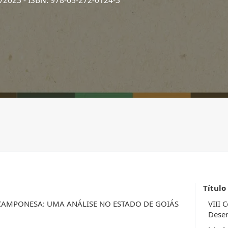
2/2023
- ISBN: 978-65-272-0124-3
Título
 CAMPONESA: UMA ANÁLISE NO ESTADO DE GOIÁS
VIII 
Desen