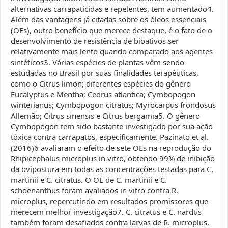
alternativas carrapaticidas e repelentes, tem aumentado4.
Além das vantagens já citadas sobre os óleos essenciais
(OEs), outro benefício que merece destaque, é o fato de o
desenvolvimento de resistência de bioativos ser
relativamente mais lento quando comparado aos agentes
sintéticos3. Várias espécies de plantas vêm sendo
estudadas no Brasil por suas finalidades terapêuticas,
como o Citrus limon; diferentes espécies do gênero
Eucalyptus e Mentha; Cedrus atlantica; Cymbopogon
winterianus; Cymbopogon citratus; Myrocarpus frondosus
Allemão; Citrus sinensis e Citrus bergamia5. O gênero
Cymbopogon tem sido bastante investigado por sua ação
tóxica contra carrapatos, especificamente. Pazinato et al.
(2016)6 avaliaram o efeito de sete OEs na reprodução do
Rhipicephalus microplus in vitro, obtendo 99% de inibição
da ovipostura em todas as concentrações testadas para C.
martinii e C. citratus. O OE de C. martinii e C.
schoenanthus foram avaliados in vitro contra R.
microplus, repercutindo em resultados promissores que
merecem melhor investigação7. C. citratus e C. nardus
também foram desafiados contra larvas de R. microplus,