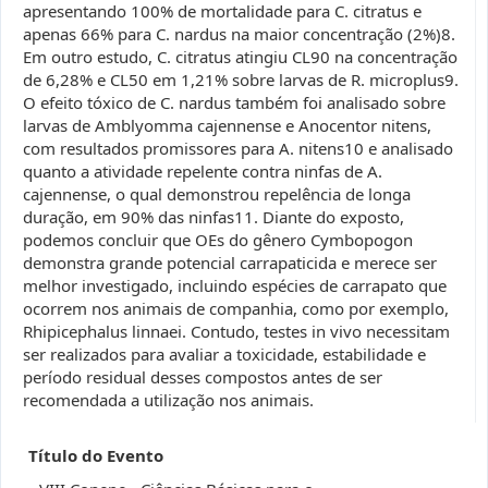
apresentando 100% de mortalidade para C. citratus e
apenas 66% para C. nardus na maior concentração (2%)8.
Em outro estudo, C. citratus atingiu CL90 na concentração
de 6,28% e CL50 em 1,21% sobre larvas de R. microplus9.
O efeito tóxico de C. nardus também foi analisado sobre
larvas de Amblyomma cajennense e Anocentor nitens,
com resultados promissores para A. nitens10 e analisado
quanto a atividade repelente contra ninfas de A.
cajennense, o qual demonstrou repelência de longa
duração, em 90% das ninfas11. Diante do exposto,
podemos concluir que OEs do gênero Cymbopogon
demonstra grande potencial carrapaticida e merece ser
melhor investigado, incluindo espécies de carrapato que
ocorrem nos animais de companhia, como por exemplo,
Rhipicephalus linnaei. Contudo, testes in vivo necessitam
ser realizados para avaliar a toxicidade, estabilidade e
período residual desses compostos antes de ser
recomendada a utilização nos animais.
Título do Evento