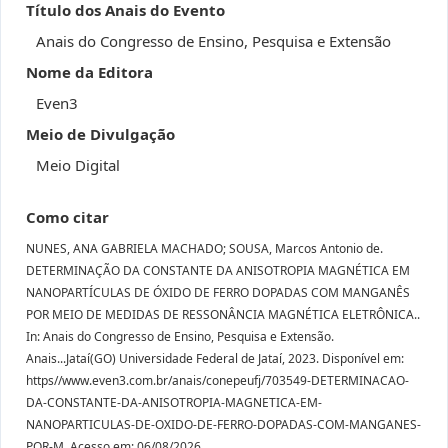
Título dos Anais do Evento
Anais do Congresso de Ensino, Pesquisa e Extensão
Nome da Editora
Even3
Meio de Divulgação
Meio Digital
Como citar
NUNES, ANA GABRIELA MACHADO; SOUSA, Marcos Antonio de.
DETERMINAÇÃO DA CONSTANTE DA ANISOTROPIA MAGNÉTICA EM
NANOPARTÍCULAS DE ÓXIDO DE FERRO DOPADAS COM MANGANÊS
POR MEIO DE MEDIDAS DE RESSONÂNCIA MAGNÉTICA ELETRÔNICA..
In: Anais do Congresso de Ensino, Pesquisa e Extensão.
Anais...Jataí(GO) Universidade Federal de Jataí, 2023. Disponível em:
https//www.even3.com.br/anais/conepeufj/703549-DETERMINACAO-
DA-CONSTANTE-DA-ANISOTROPIA-MAGNETICA-EM-
NANOPARTICULAS-DE-OXIDO-DE-FERRO-DOPADAS-COM-MANGANES-
POR-M. Acesso em: 06/08/2026