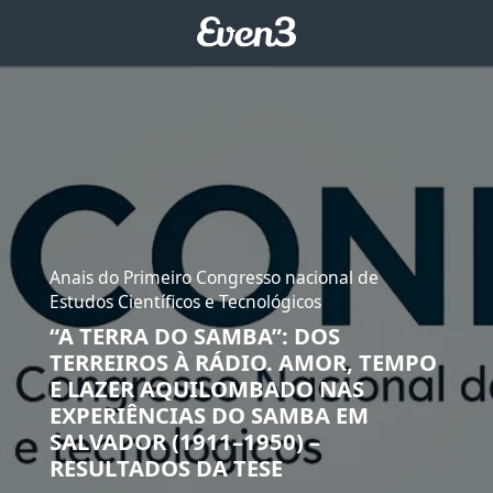
Anais do Primeiro Congresso nacional de
Estudos Científicos e Tecnológicos
“A TERRA DO SAMBA”: DOS
TERREIROS À RÁDIO. AMOR, TEMPO
E LAZER AQUILOMBADO NAS
EXPERIÊNCIAS DO SAMBA EM
SALVADOR (1911–1950) –
RESULTADOS DA TESE