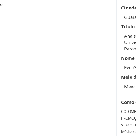
bo
Cidad
Guar
Título
Anais
Unive
Para
Nome 
Even
Meio 
Meio 
Como 
COLOMBO,
PROMOÇ
VIDA: O 
Médico U