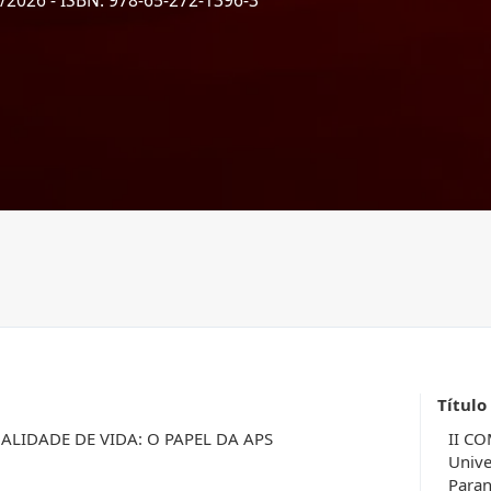
2/2026
- ISBN: 978-65-272-1396-3
Título
LIDADE DE VIDA: O PAPEL DA APS
II C
Unive
Paran