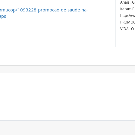
Anais...
Karam Pr
comucop/1093228-promocao-de-saude-na-
aps
https//
PROMOC
VIDA--O