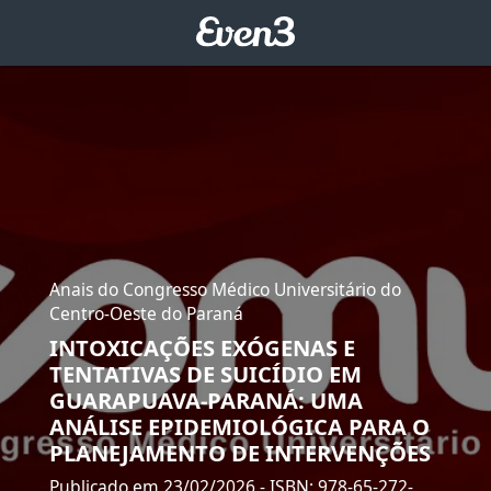
Anais do Congresso Médico Universitário do
Centro-Oeste do Paraná
INTOXICAÇÕES EXÓGENAS E
TENTATIVAS DE SUICÍDIO EM
GUARAPUAVA-PARANÁ: UMA
ANÁLISE EPIDEMIOLÓGICA PARA O
PLANEJAMENTO DE INTERVENÇÕES
Publicado em 23/02/2026
- ISBN: 978-65-272-