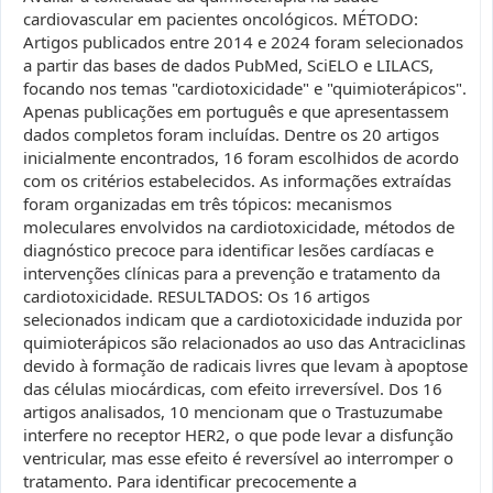
cardiovascular em pacientes oncológicos. MÉTODO:
Artigos publicados entre 2014 e 2024 foram selecionados
a partir das bases de dados PubMed, SciELO e LILACS,
focando nos temas "cardiotoxicidade" e "quimioterápicos".
Apenas publicações em português e que apresentassem
dados completos foram incluídas. Dentre os 20 artigos
inicialmente encontrados, 16 foram escolhidos de acordo
com os critérios estabelecidos. As informações extraídas
foram organizadas em três tópicos: mecanismos
moleculares envolvidos na cardiotoxicidade, métodos de
diagnóstico precoce para identificar lesões cardíacas e
intervenções clínicas para a prevenção e tratamento da
cardiotoxicidade. RESULTADOS: Os 16 artigos
selecionados indicam que a cardiotoxicidade induzida por
quimioterápicos são relacionados ao uso das Antraciclinas
devido à formação de radicais livres que levam à apoptose
das células miocárdicas, com efeito irreversível. Dos 16
artigos analisados, 10 mencionam que o Trastuzumabe
interfere no receptor HER2, o que pode levar a disfunção
ventricular, mas esse efeito é reversível ao interromper o
tratamento. Para identificar precocemente a