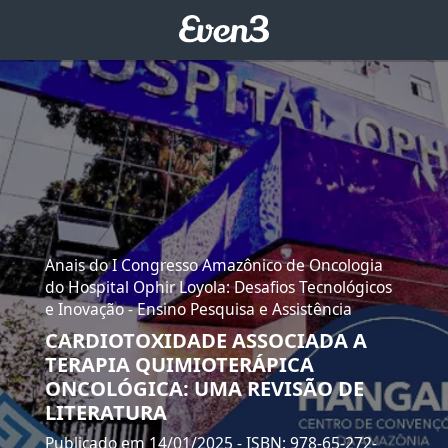
Anais do I Congresso Amazônico de Oncologia
do Hospital Ophir Loyola: Desafios Tecnológicos
e Inovação - Ensino Pesquisa e Assistência
CARDIOTOXIDADE ASSOCIADA A
TERAPIA QUIMIOTERÁPICA
ONCOLÓGICA: UMA REVISÃO DE
LITERATURA
Publicado em 14/01/2025
- ISBN: 978-65-272-