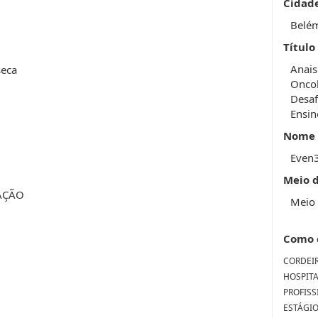
Cidad
Belé
Título
Anais
seca
Oncol
Desaf
Ensin
Nome 
Even
Meio 
AÇÃO
Meio 
Como 
CORDEIRO
HOSPIT
PROFISS
ESTÁGI