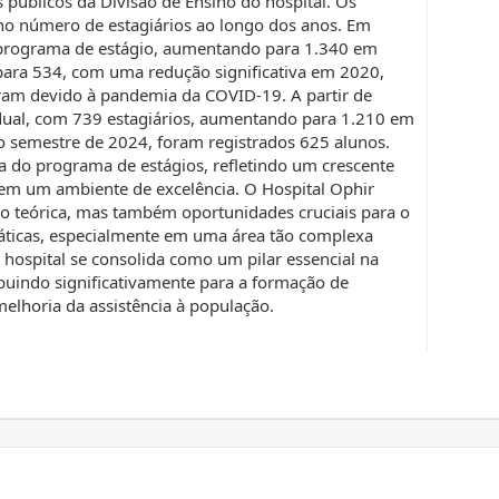
s públicos da Divisão de Ensino do hospital. Os
o número de estagiários ao longo dos anos. Em
 programa de estágio, aumentando para 1.340 em
ara 534, com uma redução significativa em 2020,
am devido à pandemia da COVID-19. A partir de
ual, com 739 estagiários, aumentando para 1.210 em
 semestre de 2024, foram registrados 625 alunos.
ia do programa de estágios, refletindo um crescente
s em um ambiente de excelência. O Hospital Ophir
o teórica, mas também oportunidades cruciais para o
áticas, especialmente em uma área tão complexa
 hospital se consolida como um pilar essencial na
buindo significativamente para a formação de
 melhoria da assistência à população.