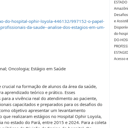
ESTADO D
Amazônic
Desafios
ao-do-hospital-ophir-loyola-446132/997152-o-papel-
e Assist
profissionais-da-saude--analise-dos-estagios-em-um-
Disponív
do-hospi
DO-HOS
PROFISS
ESTAGI
Acesso 
onal; Oncologia; Estágio em Saúde
 crucial na formação de alunos da área da saúde,
 aprendizado teórico e prático. Esses
para a vivência real do atendimento ao paciente,
onais capacitados e preparados para os desafios do
 como objetivo apresentar um levantamento
o que realizaram estágios no Hospital Ophir Loyola,
ia no estado do Pará, entre 2015 e 2024. Para a coleta