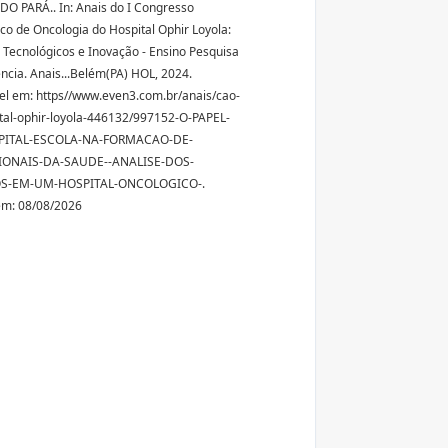
O PARÁ.. In: Anais do I Congresso
o de Oncologia do Hospital Ophir Loyola:
 Tecnológicos e Inovação - Ensino Pesquisa
ência. Anais...Belém(PA) HOL, 2024.
el em: https//www.even3.com.br/anais/cao-
tal-ophir-loyola-446132/997152-O-PAPEL-
PITAL-ESCOLA-NA-FORMACAO-DE-
IONAIS-DA-SAUDE--ANALISE-DOS-
OS-EM-UM-HOSPITAL-ONCOLOGICO-.
em: 08/08/2026