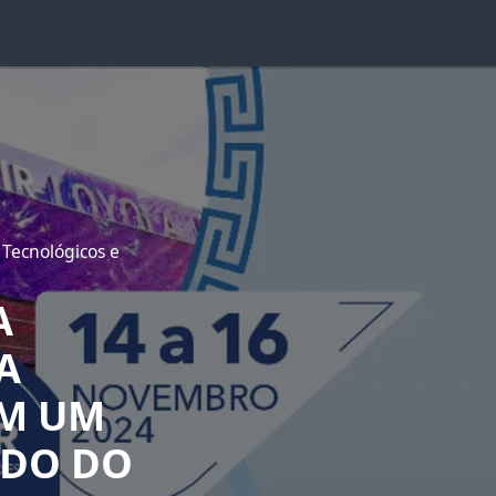
 Tecnológicos e
A
A
EM UM
ADO DO