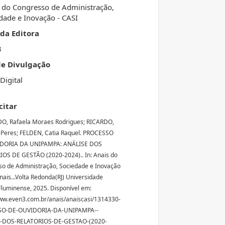
 do Congresso de Administração,
dade e Inovação - CASI
da Editora
3
de Divulgação
Digital
citar
, Rafaela Moraes Rodrigues; RICARDO,
 Peres; FELDEN, Catia Raquel. PROCESSO
DORIA DA UNIPAMPA: ANÁLISE DOS
OS DE GESTÃO (2020-2024).. In: Anais do
o de Administração, Sociedade e Inovação
Anais...Volta Redonda(RJ) Universidade
Fluminense, 2025. Disponível em:
ww.even3.com.br/anais/anaiscasi/1314330-
O-DE-OUVIDORIA-DA-UNIPAMPA--
-DOS-RELATORIOS-DE-GESTAO-(2020-