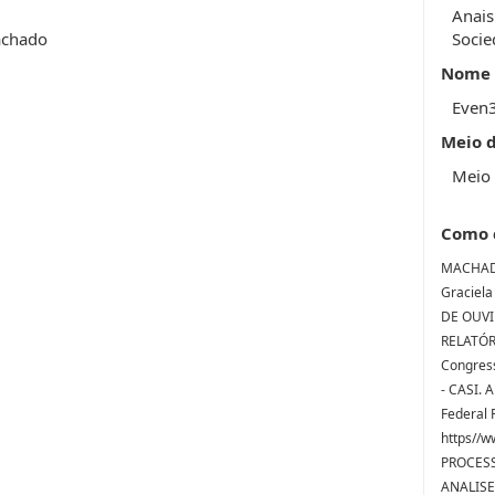
Anais
achado
Socie
Nome 
Even
Meio 
Meio 
Como 
MACHADO
Graciela
DE OUVI
RELATÓRI
Congress
- CASI. 
Federal 
https//w
PROCESS
ANALISE