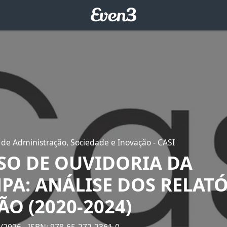
 de Administração, Sociedade e Inovação - CASI
SO DE OUVIDORIA DA
PA: ANÁLISE DOS RELAT
ÃO (2020-2024)