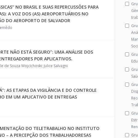
Gru
SICAS” NO BRASIL E SUAS REPERCUSSÕES PARA
Gên
AS): A VOZ DOS (AS) AEROPORTUÁRIOS NO
tra
ÇÃO DO AEROPORTO DE SALVADOR
Gru
 Semêdo
Aná
Man
Soc
ORTE NÃO ESTÁ SEGURO”: UMA ANÁLISE DOS
Gru
ENTREGADORES POR APLICATIVOS.
Edu
le de Souza Wojcichoski; Julice Salvagni
Gru
Saú
Gru
”: AS ETAPAS DA VIGILÂNCIA E DO CONTROLE
Dis
HO EM UM APLICATIVO DE ENTREGAS
Rec
Tra
Gru
Est
Ren
AMENTAÇÃO DO TELETRABALHO NO INSTITUTO
IANO – A PERCEPÇÃO DOS TRABALHADORESAS
Gru