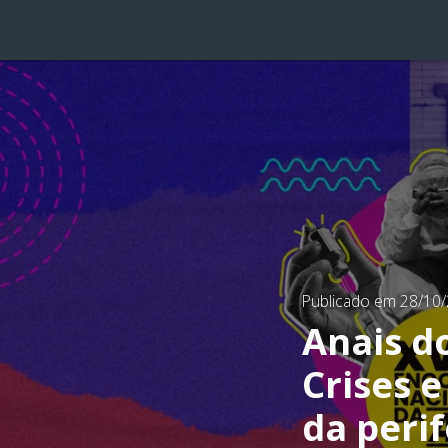
Publicado em 28/10
Anais d
Crises e
da perif