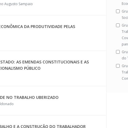
Eco
gno Augusto Sampaio
Gru
Soc
Gru
ECONÔMICA DA PRODUTIVIDADE PELAS
Tra
Cov
pan
Gru
do 
STADO: AS EMENDAS CONSTITUCIONAIS E AS
Gru
CIONALISMO PÚBLICO
Tra
Con
ADE NO TRABALHO UBERIZADO
aldonado
RABALHO E A CONSTRUÇÃO DO TRABALHADOR