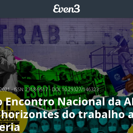
/2021
- ISSN: 2318-9517
- DOI: 10.29327/146323
o Encontro Nacional da A
 horizontes do trabalho a
eria