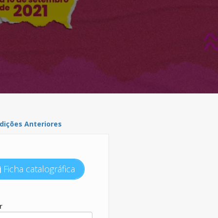
dições Anteriores
Ficha catalográfica
r