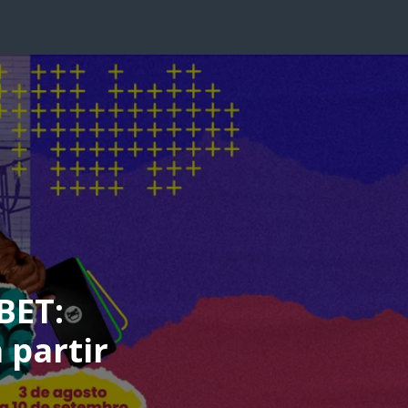
BET:
 partir