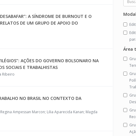
Modal
 DESABAFAR”: A SÍNDROME DE BURNOUT E O
RELATOS DE UM GRUPO DE APOIO DO
Edi
Edi
par
Área 
Gru
VILÉGIOS”: AÇÕES DO GOVERNO BOLSONARO NA
Ter
OS SOCIAIS E TRABALHISTAS
Gru
a Ribeiro
Polí
Tra
Gru
RABALHO NO BRASIL NO CONTEXTO DA
Des
Gru
na Regina Ampessan Marcon; Lilia Aparecida Kanan; Magda
Rec
Gru
Açã