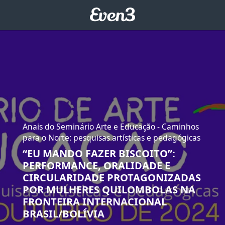
Anais do Seminário Arte e Educação - Caminhos
para o Norte: pesquisas artísticas e pedagógicas
“EU MANDO FAZER BISCOITO”:
PERFORMANCE, ORALIDADE E
CIRCULARIDADE PROTAGONIZADAS
POR MULHERES QUILOMBOLAS NA
FRONTEIRA INTERNACIONAL
BRASIL/BOLÍVIA