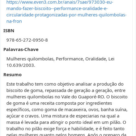
https://www.even3.com.br/anais/7sae/973030-eu-
mando-fazer-biscoito--performance-oralidade-e-
circularidade-protagonizadas-por-mulheres-quilombolas-
na-fron
ISBN
978-65-272-0950-8
Palavras-Chave
Mulheres quilombolas, Performance, Oralidade, Lei
10.639/2003.
Resumo
Este trabalho tem como objetivo analisar a produção do
biscoito de goma, repassada de geração a geração, entre
mulheres quilombolas no Vale do Guaporé-RO. O biscoito
de goma é uma receita composta por ingredientes
específicos, como goma de macaxeira, ovos, banha suína,
açúcar e cravos. Uma mistura de especiarias na qual a
massa é levada para atingir o ponto ideal em um pilão. O
trabalho no pilão exige força e habilidade, e é feito tanto
pelas mulheres quanto pelos homens. Após o preparo da