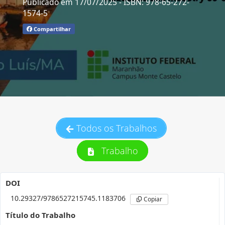
Publicado em 17/07/2025
- ISBN: 978-65-272-
1574-5
Compartilhar
Todos os Trabalhos
Trabalho
DOI
10.29327/9786527215745.1183706
Copiar
Título do Trabalho