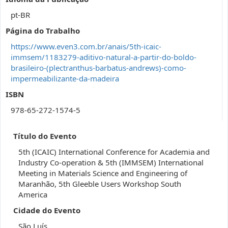
pt-BR
Página do Trabalho
https://www.even3.com.br/anais/5th-icaic-
immsem/1183279-aditivo-natural-a-partir-do-boldo-
brasileiro-(plectranthus-barbatus-andrews)-como-
impermeabilizante-da-madeira
ISBN
978-65-272-1574-5
Título do Evento
5th (ICAIC) International Conference for Academia and
Industry Co-operation & 5th (IMMSEM) International
Meeting in Materials Science and Engineering of
Maranhão, 5th Gleeble Users Workshop South
America
Cidade do Evento
São Luís