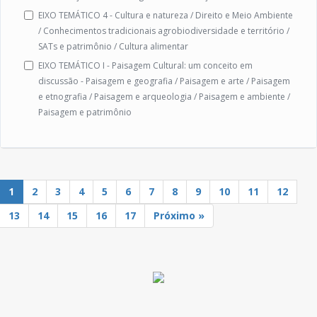
EIXO TEMÁTICO 4 - Cultura e natureza / Direito e Meio Ambiente
/ Conhecimentos tradicionais agrobiodiversidade e território /
SATs e patrimônio / Cultura alimentar
EIXO TEMÁTICO I - Paisagem Cultural: um conceito em
discussão - Paisagem e geografia / Paisagem e arte / Paisagem
e etnografia / Paisagem e arqueologia / Paisagem e ambiente /
Paisagem e patrimônio
1
2
3
4
5
6
7
8
9
10
11
12
13
14
15
16
17
Próximo »