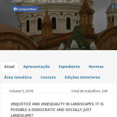
Universidade Federal de Minas Gerais
Compartilhar
Atual
Apresentação
Expediente
Normas
Área temática
Contato
Edições Anteriores
Volume 5,
2018
Total de trabalhos: 249
(IN)JUSTICE AND (IN)EQUALITY IN LANDSCAPES: IT IS
POSSIBLE A DEMOCRATIC AND SOCIALLY JUST
LANDSCAPE?