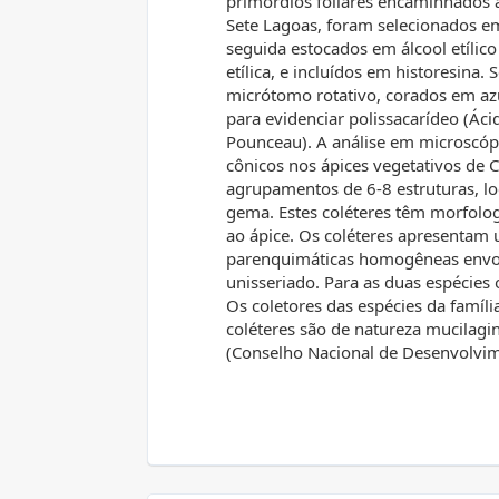
primórdios foliares encaminhados 
Sete Lagoas, foram selecionados e
seguida estocados em álcool etílic
etílica, e incluídos em historesina.
micrótomo rotativo, corados em azu
para evidenciar polissacarídeo (Ácid
Pounceau). A análise em microscópi
cônicos nos ápices vegetativos de C
agrupamentos de 6-8 estruturas, lo
gema. Estes coléteres têm morfolog
ao ápice. Os coléteres apresentam 
parenquimáticas homogêneas envol
unisseriado. Para as duas espécies o
Os coletores das espécies da famíli
coléteres são de natureza mucilagi
(Conselho Nacional de Desenvolvim