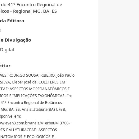
 do 41º Encontro Regional de
icos - Regional MG, BA, ES
da Editora
3
de Divulgação
Digital
citar
ES, RODRIGO SOUSA; RIBEIRO, João Paulo
; SILVA, Cleber José da. COLÉTERES EM
CEAE: ASPECTOS MORFOANATÔMICOS E
COS E IMPLICAÇÕES TAXONÔMICAS.. In:
 41º Encontro Regional de Botânicos -
 MG, BA, ES. Anais...Itabuna(BA) UFSB,
sponível em:
ww.even3.com.br/anais/41erbot/413700-
ES-EM-LYTHRACEAE--ASPECTOS-
NATOMICOS-E-ECOLOGICOS-E-