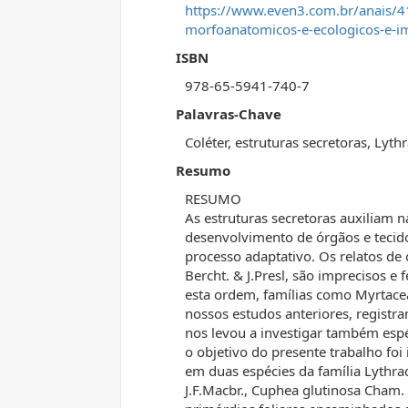
https://www.even3.com.br/anais/41
morfoanatomicos-e-ecologicos-e-i
ISBN
978-65-5941-740-7
Palavras-Chave
Coléter, estruturas secretoras, Lyth
Resumo
RESUMO
As estruturas secretoras auxiliam n
desenvolvimento de órgãos e tecid
processo adaptativo. Os relatos de 
Bercht. & J.Presl, são imprecisos e
esta ordem, famílias como Myrtaceae
nossos estudos anteriores, registr
nos levou a investigar também espé
o objetivo do presente trabalho foi
em duas espécies da família Lythra
J.F.Macbr., Cuphea glutinosa Cham. 