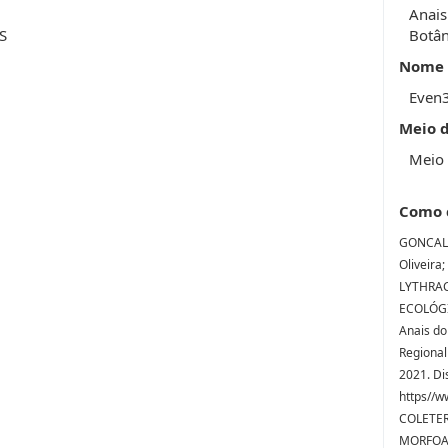
Anais
S
Botân
Nome 
Even
Meio 
Meio 
Como 
GONCALV
Oliveira
LYTHRA
ECOLÓGI
Anais do
Regional
2021. Di
https//w
COLETER
MORFOA