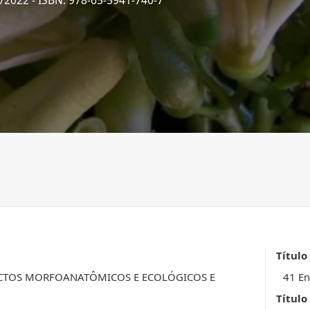
7/2022
- ISBN: 978-65-5941-740-7
Título
ECTOS MORFOANATÔMICOS E ECOLÓGICOS E
41 En
Título