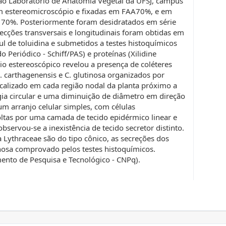
ao Laboratório de Anatomia Vegetal da UFSJ, campus
m estereomicroscópio e fixadas em FAA70%, e em
o 70%. Posteriormente foram desidratados em série
 Secções transversais e longitudinais foram obtidas em
l de toluidina e submetidos a testes histoquímicos
o Periódico - Schiff/PAS) e proteínas (Xilidine
o estereoscópico revelou a presença de coléteres
. carthagenensis e C. glutinosa organizados por
calizado em cada região nodal da planta próximo a
ia circular e uma diminuição de diâmetro em direção
um arranjo celular simples, com células
tas por uma camada de tecido epidérmico linear e
bservou-se a inexistência de tecido secretor distinto.
a Lythraceae são do tipo cônico, as secreções dos
nosa comprovado pelos testes histoquímicos.
ento de Pesquisa e Tecnológico - CNPq).