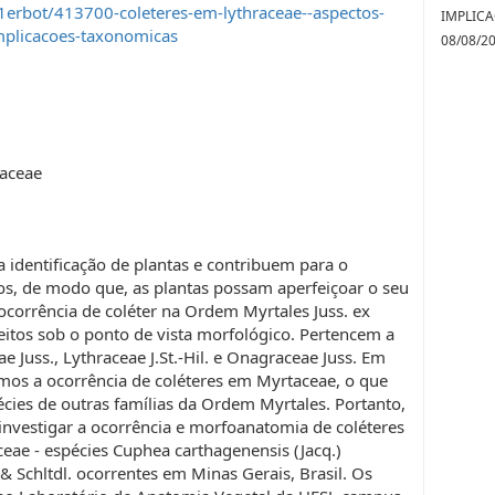
erbot/413700-coleteres-em-lythraceae--aspectos-
IMPLICA
mplicacoes-taxonomicas
08/08/2
raceae
a identificação de plantas e contribuem para o
os, de modo que, as plantas possam aperfeiçoar o seu
ocorrência de coléter na Ordem Myrtales Juss. ex
 feitos sob o ponto de vista morfológico. Pertencem a
 Juss., Lythraceae J.St.-Hil. e Onagraceae Juss. Em
amos a ocorrência de coléteres em Myrtaceae, o que
cies de outras famílias da Ordem Myrtales. Portanto,
 investigar a ocorrência e morfoanatomia de coléteres
ceae - espécies Cuphea carthagenensis (Jacq.)
& Schltdl. ocorrentes em Minas Gerais, Brasil. Os