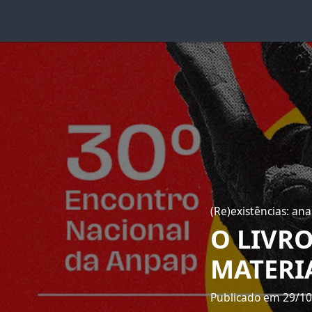
(Re)existências: an
O LIVRO
MATERI
Publicado em 29/1