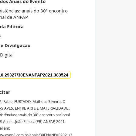
 dos Anais do Evento
xistências: anais do 30º encontro
nal da ANPAP
da Editora
3
de Divulgação
Digital
citar
 Fabio; FURTADO, Matheus Silveira. O
AS AVES. ENTRE ARTE E MATERIALIDADE..
xistências: anais do 30º encontro nacional
. Anais...João Pessoa(PB) ANPAP, 2021.
el em:
www.even3.com.br/anais/30ENANPAP2021/3