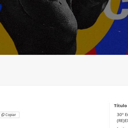
Título
30º E
Copiar
(RE)E