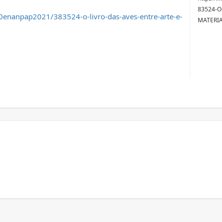
83524-O
0enanpap2021/383524-o-livro-das-aves-entre-arte-e-
MATERIA