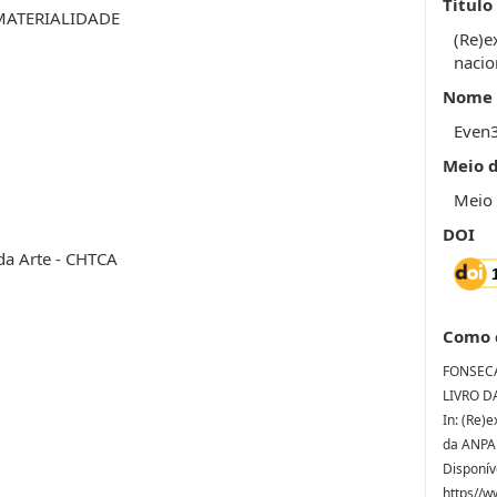
Título
 MATERIALIDADE
(Re)e
nacio
Nome 
Even
Meio 
Meio 
DOI
 da Arte - CHTCA
Como 
FONSECA,
LIVRO D
In: (Re)e
da ANPAP
Disponív
https//