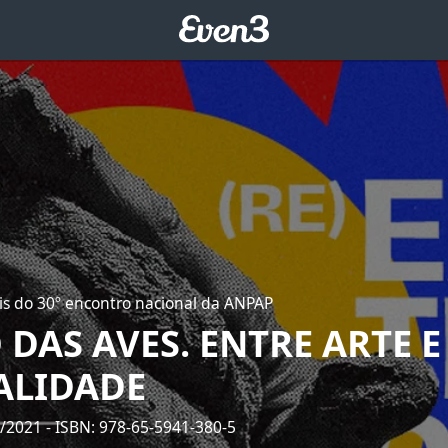
ais do 30º encontro nacional da ANPAP
 DAS AVES. ENTRE ARTE E
ALIDADE
0/2021
- ISBN: 978-65-5941-380-5