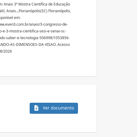
In: Anais 3ª Mostra Científica de Educação
I. Anais...Florianópolis(SC) Florianópolis,
sponível em:
ww.even3.com.br/anais/3-congresso-de-
-e-3-mostra-cientifica-sesi-e-senai-sc-
do-saber-e-tecnologia-506998/1053856-
NDO-AS-DIMENSOES-DA-VISAO. Acesso
08/2026
Ver documento