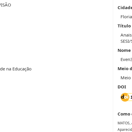
VISÃO
Cidad
Flori
Título
Anais
SESI/
Nome 
Even
Meio 
dade na Educação
Meio 
DOI
Como 
MATOS, 
Apareci