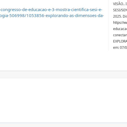
VISÃO.. 
congresso-de-educacao-e-3-mostra-cientifica-sesi-e-
SESI/SENA
ologia-506998/1053856-explorando-as-dimensoes-da-
2025. Di
https//w
educacao
conectan
EXPLORA
em: 07/