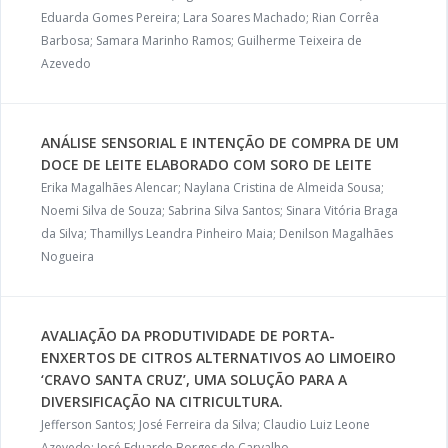
Eduarda Gomes Pereira; Lara Soares Machado; Rian Corrêa
Barbosa; Samara Marinho Ramos; Guilherme Teixeira de
Azevedo
ANÁLISE SENSORIAL E INTENÇÃO DE COMPRA DE UM
DOCE DE LEITE ELABORADO COM SORO DE LEITE
Erika Magalhães Alencar; Naylana Cristina de Almeida Sousa;
Noemi Silva de Souza; Sabrina Silva Santos; Sinara Vitória Braga
da Silva; Thamillys Leandra Pinheiro Maia; Denilson Magalhães
Nogueira
AVALIAÇÃO DA PRODUTIVIDADE DE PORTA-
ENXERTOS DE CITROS ALTERNATIVOS AO LIMOEIRO
‘CRAVO SANTA CRUZ’, UMA SOLUÇÃO PARA A
DIVERSIFICAÇÃO NA CITRICULTURA.
Jefferson Santos; José Ferreira da Silva; Claudio Luiz Leone
Azevedo; José Eduardo Borges de Carvalho