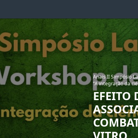
Anais II Simpósio L
“A integração da ci
EFEITO
ASSOCI
COMBAT
VITRO