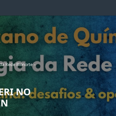
 da Rede Bionorte –
ERI NO
IN