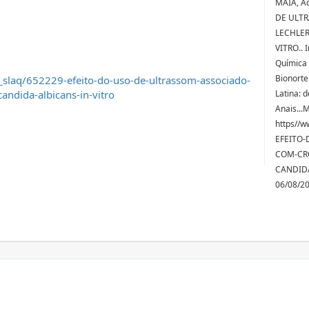
MAIA, Ad
DE ULT
LECHLER
VITRO.. 
Química 
Bionorte
slaq/652229-efeito-do-uso-de-ultrassom-associado-
andida-albicans-in-vitro
Latina: 
Anais...
https//w
EFEITO
COM-CR
CANDIDA
06/08/2