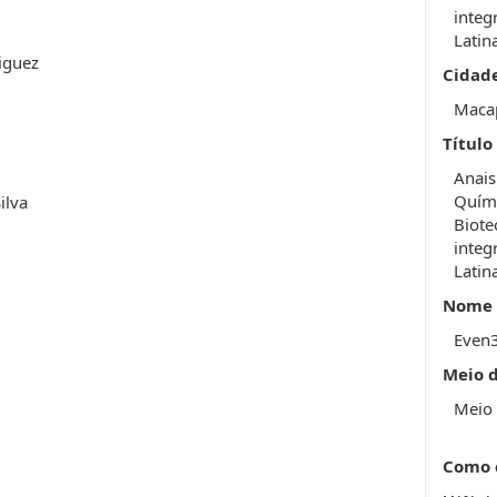
integ
Latin
iguez
Cidad
Maca
Título
Anais
Quími
ilva
Biote
integ
Latin
Nome 
Even
Meio 
Meio 
Como 