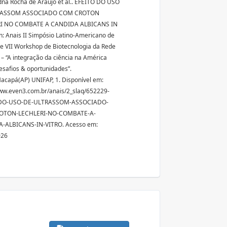
na Rocha de Araújo et al.. EFEITO DO USO
RASSOM ASSOCIADO COM CROTON
I NO COMBATE A CANDIDA ALBICANS IN
In: Anais II Simpósio Latino-Americano de
e VII Workshop de Biotecnologia da Rede
 – “A integração da ciência na América
desafios & oportunidades”.
Macapá(AP) UNIFAP, 1. Disponível em:
ww.even3.com.br/anais/2_slaq/652229-
-DO-USO-DE-ULTRASSOM-ASSOCIADO-
OTON-LECHLERI-NO-COMBATE-A-
-ALBICANS-IN-VITRO. Acesso em:
026