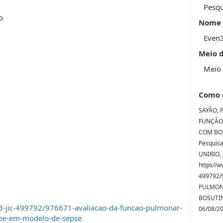
Pesqu
o
Nome 
Even
Meio 
Meio 
Como 
SAYÃO, P
FUNÇÃO
COM BOS
Pesquisa 
UNIRIO, 
https//w
499792/
PULMON
BOSUTIN
3-jic-499792/976671-avaliacao-da-funcao-pulmonar-
06/08/2
ibe-em-modelo-de-sepse