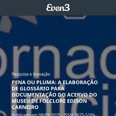
Pesquisa e Inovação
PENA OU PLUMA: A ELABORAÇÃO
DE GLOSSÁRIO PARA
DOCUMENTAÇÃO DO ACERVO DO
MUSEU DE FOLCLORE EDISON
CARNEIRO
Publicado em 08/01/2025
- ISSN: 2675-5165