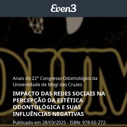
Anais do 22° Congresso Odontológico da
Universidade de Mogi das Cruzes
IMPACTO DAS REDES SOCIAIS NA
PERCEPÇÃO DA ESTÉTICA
ODONTOLÓGICA E SUAS
INFLUÊNCIAS NEGATIVAS
Publicado em 28/03/2025
- ISBN: 978-65-272-