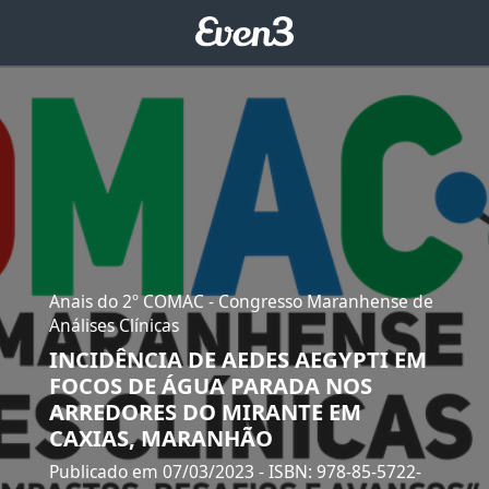
Anais do 2º COMAC - Congresso Maranhense de
Análises Clínicas
INCIDÊNCIA DE AEDES AEGYPTI EM
FOCOS DE ÁGUA PARADA NOS
ARREDORES DO MIRANTE EM
CAXIAS, MARANHÃO
Publicado em 07/03/2023
- ISBN: 978-85-5722-