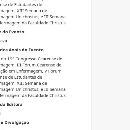
nse de Estudantes de
magem; XIII Semana de
magem Unichristus; e III Semana
fermagem da Faculdade Christus
e do Evento
leza
 dos Anais do Evento
 do 19º Congresso Cearense de
magem, III Fórum Cearense de
ação em Enfermagem, V Fórum
nse de Estudantes de
magem, XIII Semana de
magem Unichristus; e III Semana
fermagem da Faculdade Christus
da Editora
3
de Divulgação