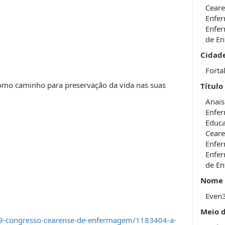
Ceare
Enfer
Enfer
de En
Cidad
Forta
omo caminho para preservação da vida nas suas
Título
Anais
Enfer
Educ
Ceare
Enfer
Enfer
de En
Nome 
Even
Meio 
19-congresso-cearense-de-enfermagem/1183404-a-