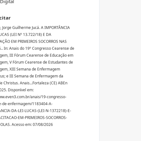
Digital
citar
 Jorge Guilherme Jucá. A IMPORTÂNCIA
UCAS (LEI Nº 13.722/18) E DA
TAÇÃO EM PRIMEIROS SOCORROS NAS
. In: Anais do 19º Congresso Cearense de
gem, III Fórum Cearense de Educação em
gem, V Fórum Cearense de Estudantes de
gem, XIII Semana de Enfermagem
tus; e III Semana de Enfermagem da
e Christus. Anais...Fortaleza (CE) ABEn
025. Disponível em:
ww.even3.com.br/anais/19-congresso-
e-de-enfermagem/1183404-A-
NCIA-DA-LEI-LUCAS-(LEI-N-1372218)-E-
ACITACAO-EM-PRIMEIROS-SOCORROS-
OLAS. Acesso em: 07/08/2026