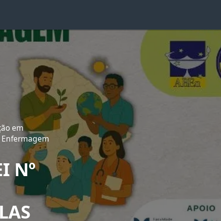
ação em
de Enfermagem
I Nº
LAS