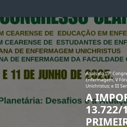
Anais do 19º Congr
Enfermagem, V Fór
Unichristus; e III
A IMPOR
13.722/
PRIMEI