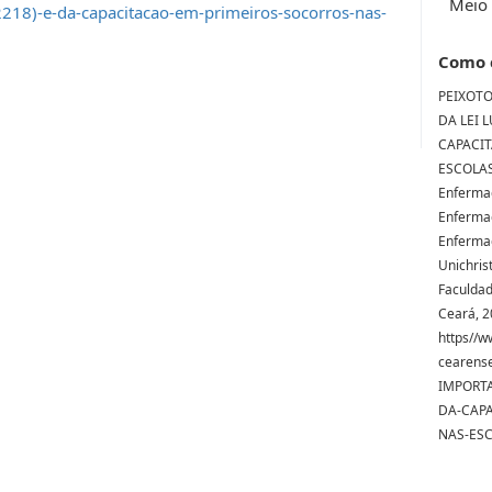
Meio 
72218)-e-da-capacitacao-em-primeiros-socorros-nas-
Como 
PEIXOTO,
DA LEI L
CAPACI
ESCOLAS.
Enferma
Enferma
Enferma
Unichris
Faculdad
Ceará, 2
https//w
cearens
IMPORTA
DA-CAP
NAS-ESC