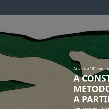
Anais do 18º Seminá
A CONS
METODO
A PART