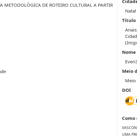
Cidad
A METODOLÓGICA DE ROTEIRO CULTURAL A PARTIR
Natal
Título
Anais
Cidad
(Im)p
Nome 
Even
Meio 
ade
Meio 
DOI
Como 
VASCONC
UMA PR