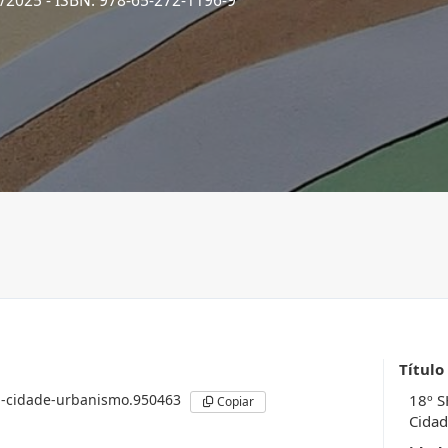
2/2025
- ISBN: 978-65-272-1196-9
Título
ia-cidade-urbanismo.950463
18º S
Copiar
Cidad