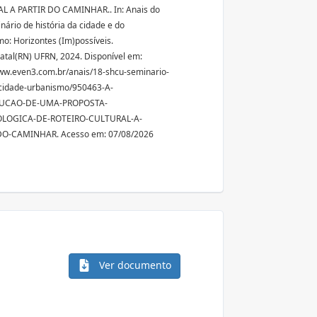
L A PARTIR DO CAMINHAR.. In: Anais do
nário de história da cidade e do
o: Horizontes (Im)possíveis.
Natal(RN) UFRN, 2024. Disponível em:
ww.even3.com.br/anais/18-shcu-seminario-
-cidade-urbanismo/950463-A-
UCAO-DE-UMA-PROPOSTA-
LOGICA-DE-ROTEIRO-CULTURAL-A-
DO-CAMINHAR. Acesso em: 07/08/2026
Ver documento