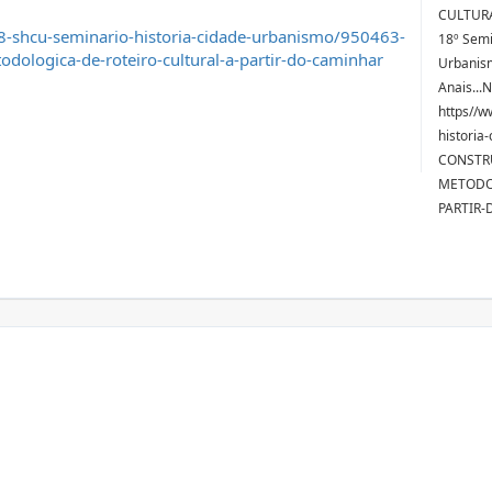
CULTURA
8-shcu-seminario-historia-cidade-urbanismo/950463-
18º Semi
dologica-de-roteiro-cultural-a-partir-do-caminhar
Urbanism
Anais...
https//w
historia
CONSTR
METODO
PARTIR-