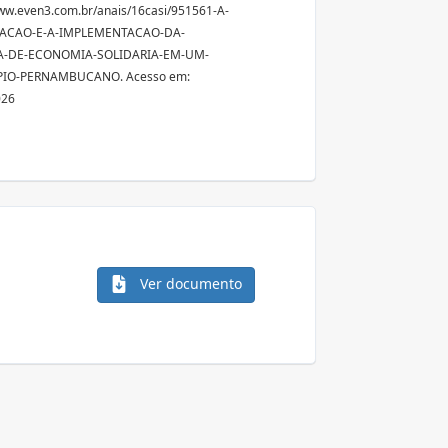
ww.even3.com.br/anais/16casi/951561-A-
ACAO-E-A-IMPLEMENTACAO-DA-
A-DE-ECONOMIA-SOLIDARIA-EM-UM-
IO-PERNAMBUCANO. Acesso em:
026
Ver documento