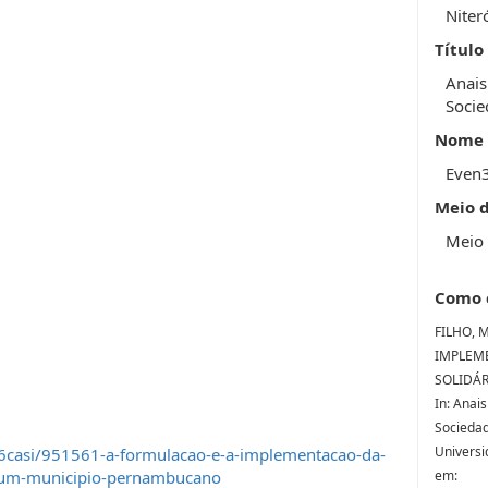
Niter
Título
Anais
Socie
Nome 
Even
Meio 
Meio 
Como 
FILHO, 
IMPLEM
SOLIDÁ
In: Anai
Sociedade
Universi
6casi/951561-a-formulacao-e-a-implementacao-da-
m-um-municipio-pernambucano
em: