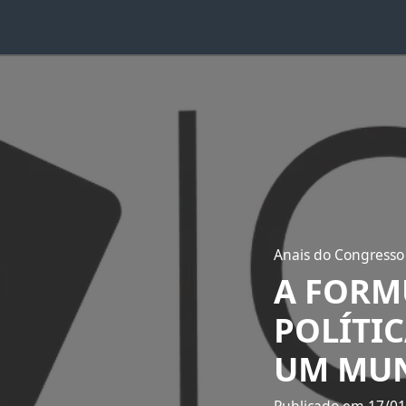
Anais do Congresso
A FORM
POLÍTI
UM MUN