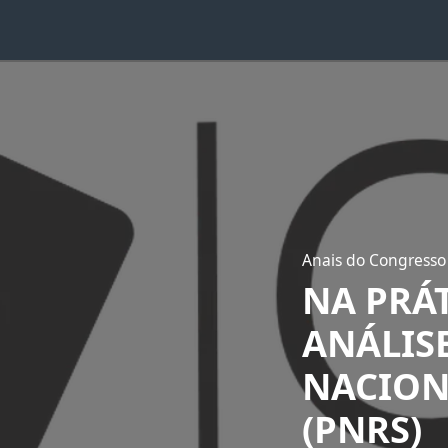
Anais do Congresso
NA PRÁT
ANÁLIS
NACION
(PNRS)