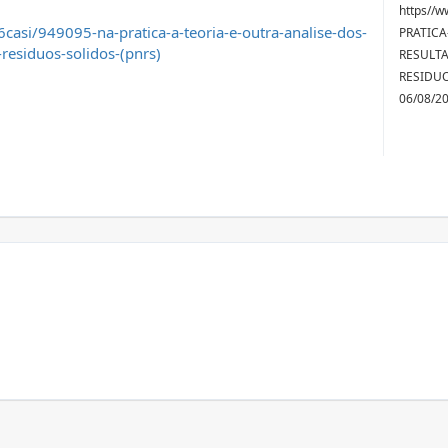
https//w
asi/949095-na-pratica-a-teoria-e-outra-analise-dos-
PRATICA
-residuos-solidos-(pnrs)
RESULTA
RESIDUO
06/08/2