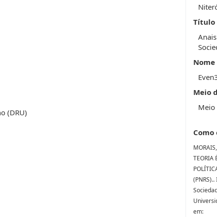
Niter
Título
Anais
Socie
Nome 
Even
Meio 
Meio 
no (DRU)
Como 
MORAIS, 
TEORIA 
POLÍTIC
(PNRS)..
Sociedade
Universi
em: