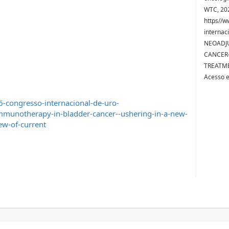
WTC, 202
https//w
internac
NEOADJ
CANCER-
TREATME
Acesso 
-congresso-internacional-de-uro-
munotherapy-in-bladder-cancer--ushering-in-a-new-
ew-of-current