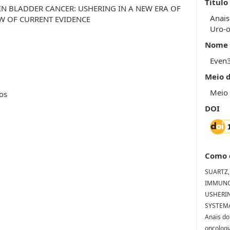
Título
 BLADDER CANCER: USHERING IN A NEW ERA OF
Anais
EW OF CURRENT EVIDENCE
Uro-o
Nome 
Even
Meio 
Meio 
os
DOI
Como 
SUARTZ, 
IMMUNO
USHERIN
SYSTEMA
Anais do
oncologi