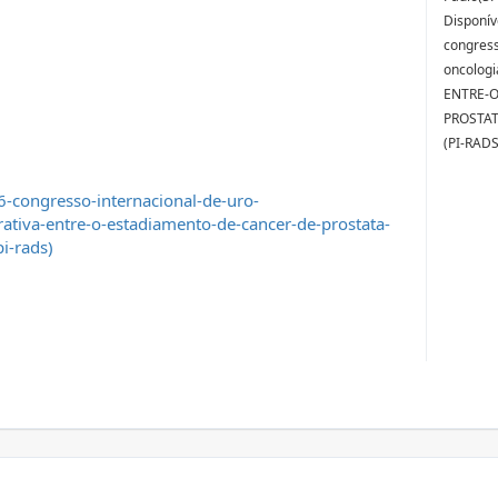
Disponív
congress
oncolog
ENTRE-
PROSTAT
(PI-RADS
-congresso-internacional-de-uro-
tiva-entre-o-estadiamento-de-cancer-de-prostata-
i-rads)