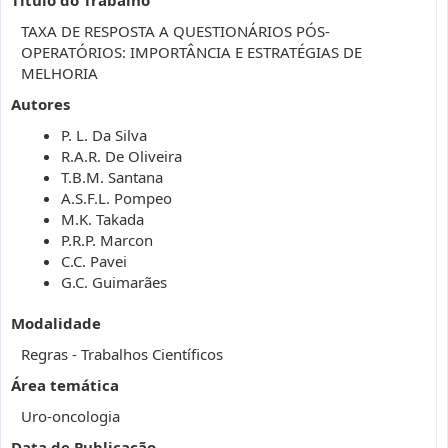
TAXA DE RESPOSTA A QUESTIONÁRIOS PÓS-
OPERATÓRIOS: IMPORTÂNCIA E ESTRATÉGIAS DE
MELHORIA
Autores
P. L. Da Silva
R.A.R. De Oliveira
T.B.M. Santana
A.S.F.L. Pompeo
M.K. Takada
P.R.P. Marcon
C.C. Pavei
G.C. Guimarães
Modalidade
Regras - Trabalhos Científicos
Área temática
Uro-oncologia
Data de Publicação