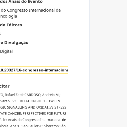
 dos Anais do Evento
 do Congresso Internacional de
ncologia
da Editora
3
de Divulgação
Digital
citar
, Rafael Zatti; CARDOSO, Andréia M.;
 Sarah F.V.O.. RELATIONSHIP BETWEEN
GIC SIGNALLING AND OXIDATIVE STRESS
TATE CANCER: PERSPECTIVES FOR FUTURE
. In: Anais do Congresso Internacional de
logia. Anais...Sao Paulo(SP) Sheraton São