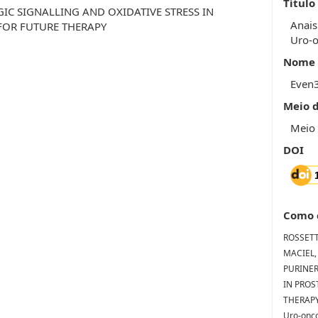
Título
IC SIGNALLING AND OXIDATIVE STRESS IN
Anais
 FOR FUTURE THERAPY
Uro-o
Nome 
Even
Meio 
Meio 
DOI
Como 
ROSSETTO
MACIEL,
PURINER
IN PROS
THERAPY.
Uro-onco