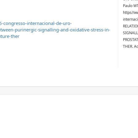
Paulo WT
https//w
internac
-congresso-internacional-de-uro-
RELATIO
ween-purinergic-signalling-and-oxidative-stress-in-
SIGNALL
uture-ther
PROSTAT
THER. A