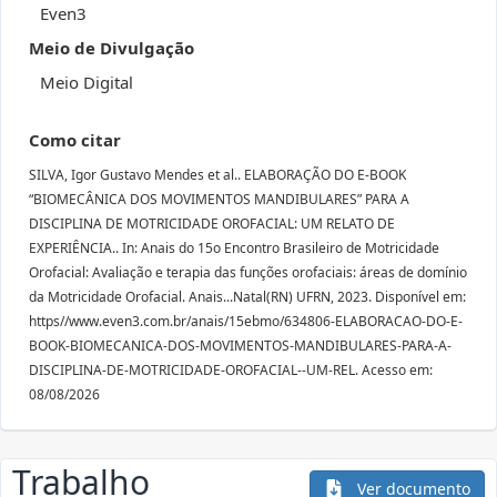
Even3
Meio de Divulgação
Meio Digital
Como citar
SILVA, Igor Gustavo Mendes et al.. ELABORAÇÃO DO E-BOOK
“BIOMECÂNICA DOS MOVIMENTOS MANDIBULARES” PARA A
DISCIPLINA DE MOTRICIDADE OROFACIAL: UM RELATO DE
EXPERIÊNCIA.. In: Anais do 15o Encontro Brasileiro de Motricidade
Orofacial: Avaliação e terapia das funções orofaciais: áreas de domínio
da Motricidade Orofacial. Anais...Natal(RN) UFRN, 2023. Disponível em:
https//www.even3.com.br/anais/15ebmo/634806-ELABORACAO-DO-E-
BOOK-BIOMECANICA-DOS-MOVIMENTOS-MANDIBULARES-PARA-A-
DISCIPLINA-DE-MOTRICIDADE-OROFACIAL--UM-REL. Acesso em:
08/08/2026
Trabalho
Ver documento