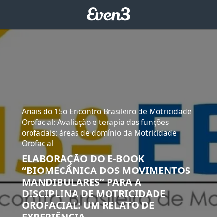
Anais do 15o Encontro Brasileiro de Motricidade
Orofacial: Avaliação e terapia das funções
orofaciais: áreas de domínio da Motricidade
Orofacial
ELABORAÇÃO DO E-BOOK
“BIOMECÂNICA DOS MOVIMENTOS
MANDIBULARES” PARA A
DISCIPLINA DE MOTRICIDADE
OROFACIAL: UM RELATO DE
EXPERIÊNCIA