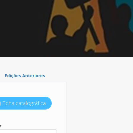
Edições Anteriores
Ficha catalográfica
r