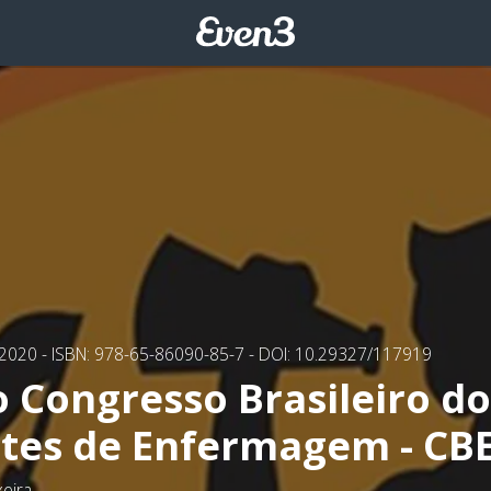
/2020
- ISBN: 978-65-86090-85-7
- DOI: 10.29327/117919
o Congresso Brasileiro do
tes de Enfermagem - CB
xeira