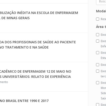
Modal
ILIZAÇÃO INÉDITA NA ESCOLA DE ENFERMAGEM
 DE MINAS GERAIS
Re
Área 
Eix
Eix
DA DOS PROFISSIONAIS DE SAÚDE AO PACIENTE
Enf
NO TRATAMENTO E NA SAÚDE
Eix
Est
Eix
CADÊMICO DE ENFERMAGEM 12 DE MAIO NO
Eix
UNIVERSITÁRIOS: RELATO DE EXPERIÊNCIA
ter
imento
Eix
Mon
Sis
Saú
O BRASIL ENTRE 1990 E 2017
Eixo