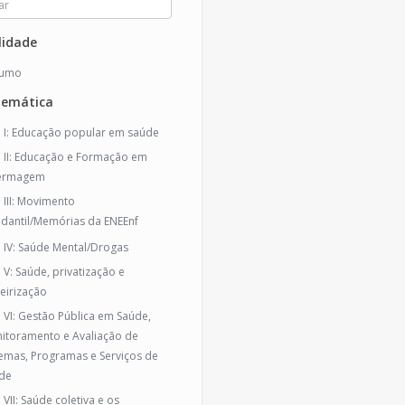
idade
sumo
temática
o I: Educação popular em saúde
o II: Educação e Formação em
ermagem
o III: Movimento
udantil/Memórias da ENEEnf
o IV: Saúde Mental/Drogas
o V: Saúde, privatização e
ceirização
o VI: Gestão Pública em Saúde,
itoramento e Avaliação de
temas, Programas e Serviços de
de
 VII: Saúde coletiva e os