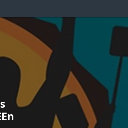
s
EEn