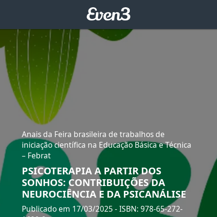
Anais da Feira brasileira de trabalhos de
iniciação científica na Educação Básica e Técnica
– Febrat
PSICOTERAPIA A PARTIR DOS
SONHOS: CONTRIBUIÇÕES DA
NEUROCIÊNCIA E DA PSICANÁLISE
Publicado em 17/03/2025
- ISBN: 978-65-272-