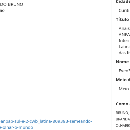
Cidad
ADO BRUNO
ão
Curit
Título
Anais
ANPAP
Inter
Latin
das f
Nome 
Even
Meio 
Meio 
Como 
BRUNO,
BRANDA~
-anpap-sul-e-2-cwb_latina/809383-semeando-
OLHARES
de-olhar-o-mundo