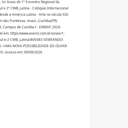
In: Anais do 1º Encontro Regional da
l e 2º CWB_Latina - Colóquio Internacional
desde a América Latina - Arte no século XXI:
 das fronteiras. Anais...Curitiba(PR)
 Campus de Curitiba I - EMBAP, 2024.
el em: https//www.even3.com.br/anais/1-
ul-e-2-CWB_Latina/809383-SEMEANDO-
--UMA-NOVA-POSSIBILIDADE-DE-OLHAR-
. Acesso em: 09/08/2026