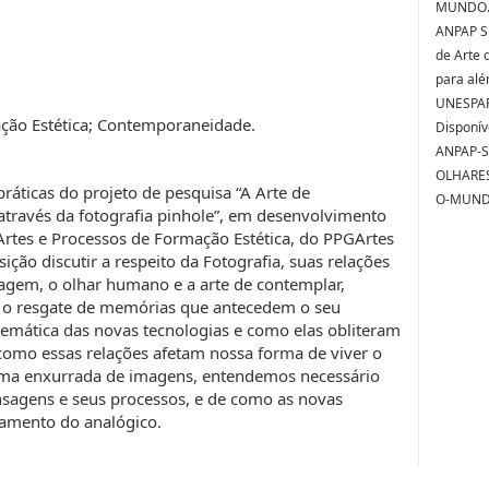
MUNDO.. 
ANPAP Su
de Arte 
para além
UNESPAR,
ção Estética; Contemporaneidade.
Disponív
ANPAP-S
OLHARES
práticas do projeto de pesquisa “A Arte de
O-MUNDO
 através da fotografia pinhole”, em desenvolvimento
Artes e Processos de Formação Estética, do PPGArtes
ção discutir a respeito da Fotografia, suas relações
agem, o olhar humano e a arte de contemplar,
a o resgate de memórias que antecedem o seu
lemática das novas tecnologias e como elas obliteram
como essas relações afetam nossa forma de viver o
ma enxurrada de imagens, entendemos necessário
ensagens e seus processos, e de como as novas
amento do analógico.